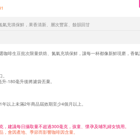
31
氮氣充填保鮮，果香清新、層次豐富、餘韻回甘
選咖啡生豆批次限量烘焙、氮氣充填保鮮，讓每一杯都像新鮮現磨，香氣
口。
0毫升-180毫升後將濾袋丟棄。
1年以上未滿2年商品屆效期至少4個月以上。
毫克，建議每日攝取量不超過300毫克，孩童、懷孕及哺乳婦女慎用。
品，會因產地、季節而影響咖啡因含量。