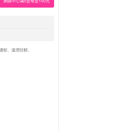
網購中心滿5盒每盒100元
濃郁、溫潤甘醇。