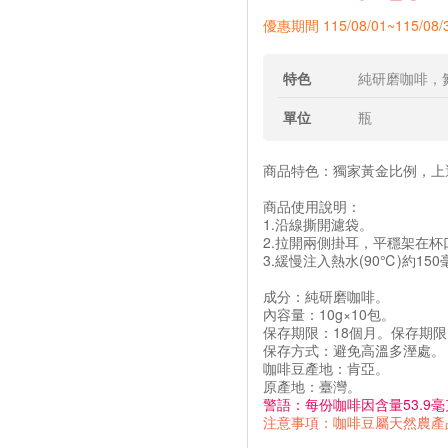
優惠期間 115/08/01~115/08/
特色
純研磨咖啡，
單位
瓶
商品特色：獨家黃金比例，上
商品使用說明：
1.沿線撕開濾袋。
2.拉開兩側掛耳，平穩架在杯
3.緩慢注入熱水(90℃)約15
成分：純研磨咖啡。
內容量：10g×10包。
保存期限：18個月。保存期限
保存方式：避免高溫多溼處。
咖啡豆產地：肯亞。
原產地：臺灣。
警語：每份咖啡因含量53.9
注意事項：咖啡豆屬天然農產