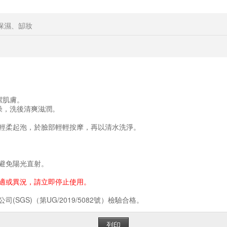
保濕、缷妝
潔肌膚。
燥，洗後清爽滋潤。
輕柔起泡，於臉部輕輕按摩，再以清水洗淨。
避免陽光直射。
適或異況，請立即停止使用。
SGS)（第UG/2019/5082號）檢驗合格。
列印