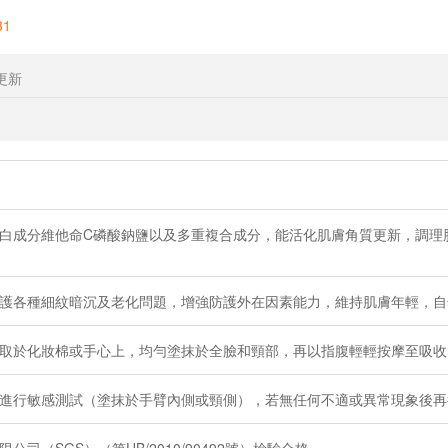
31
更新
白成分維他命C磷酸鈉鹽以及多重複合成分，能活化肌膚角質更新，調理
護各種細紋暗沉及老化問題，增強防護外在因素能力，維持肌膚年輕，自
取於化妝棉或手心上，均勻塗抹於全臉和頸部，再以指腹輕輕按摩至吸收
進行敏感測試（塗抹於手臂內側或頸側），若無任何不適或異常現象後再