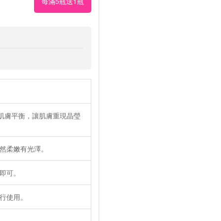
每滿5瓶送1瓶
肌膚平衡，讓肌膚重現晶瑩
然柔嫩有光澤。
即可。
行使用。