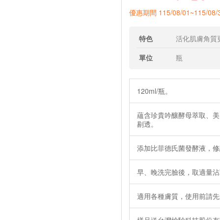
優惠期間 115/08/01~115/08/
特色
活化肌膚角質
單位
瓶
120ml/瓶。
蘊含珍貴吟釀酵母萃取、美
剔透。
添加比菲德氏菌發酵液，修
早、晚洗完臉後，取適量沾
適用各種膚質，使用前請先