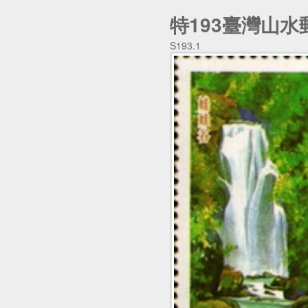
特193臺灣山水郵
S193.1