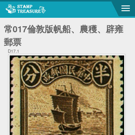
常017倫敦版帆船、農穫、辟雍
郵票
D17.1