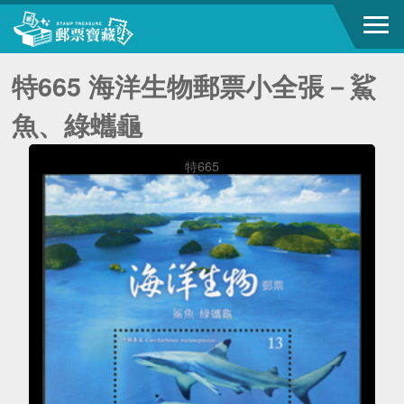
特665 海洋生物郵票小全張－鯊
魚、綠蠵龜
特665