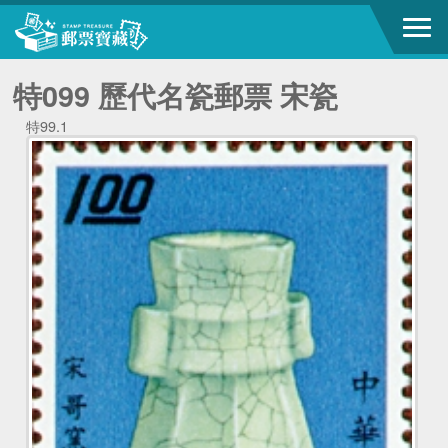
特099 歷代名瓷郵票 宋瓷
特99.1