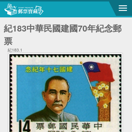
紀183中華民國建國70年紀念郵
票
紀183.1