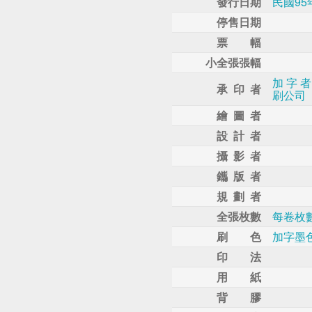
發行日期
民國95
停售日期
票 幅
小全張張幅
加 字 
承 印 者
刷公司
繪 圖 者
設 計 者
攝 影 者
鑴 版 者
規 劃 者
全張枚數
每卷枚數
刷 色
加字墨
印 法
用 紙
背 膠