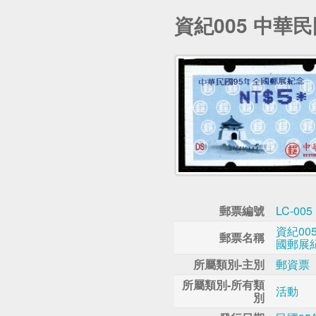
資紀005 中華
郵票編號
LC-005
資紀00
郵票名稱
國郵展
所屬類別-主別
郵資票
所屬類別-所有類
活動
別