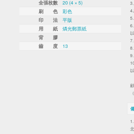
全張枚數
20 (4 × 5)
3
4
刷 色
彩色
5
印 法
平版
6
用 紙
燐光郵票紙
以
背 膠
7
齒 度
13
8
9
1
以
（