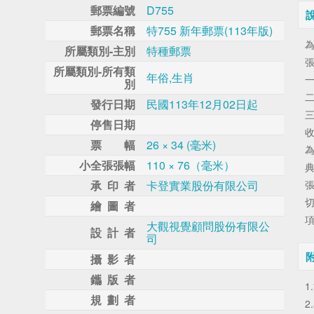
郵票編號
D755
郵票名稱
特755 新年郵票(113年版)
為
所屬類別-主別
特種郵票
所屬類別-所有類
年俗,生肖
別
發行日期
民國113年12月02日起
停售日期
票 幅
26 × 34 (毫米)
為
小全張張幅
110 × 76（毫米）
典
承 印 者
卡登實業股份有限公司
張
繪 圖 者
大觀視覺顧問股份有限公
設 計 者
司
攝 影 者
鑴 版 者
1
規 劃 者
2