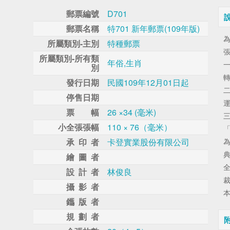
郵票編號
D701
郵票名稱
特701 新年郵票(109年版)
為
所屬類別-主別
特種郵票
所屬類別-所有類
年俗,生肖
別
發行日期
民國109年12月01日起
停售日期
票 幅
26 ×34 (毫米)
小全張張幅
110 × 76（毫米）
承 印 者
卡登實業股份有限公司
為
典
繪 圖 者
全
設 計 者
林俊良
攝 影 者
鑴 版 者
規 劃 者