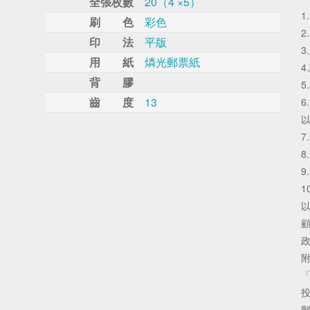
全張枚數
20（4 ×5）
1
刷 色
彩色
2
印 法
平版
3
用 紙
燐光郵票紙
4
背 膠
5
齒 度
13
6
以
7
8
9
1
以