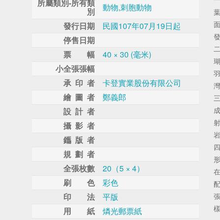
所屬類別-所有類
動物,刺胞動物
別
發行日期
民國107年07月19日起
停售日期
票 幅
40 × 30 (毫米)
小全張張幅
承 印 者
卡登實業股份有限公司
繪 圖 者
鄭義郎
設 計 者
攝 影 者
鑴 版 者
規 劃 者
全張枚數
20（5 × 4）
刷 色
彩色
印 法
平版
用 紙
燐光郵票紙