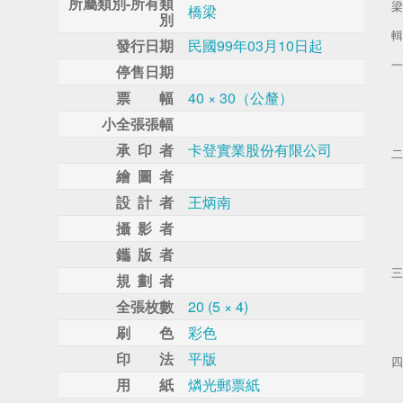
所屬類別-所有類
梁
橋梁
別
輯
發行日期
民國99年03月10日起
停售日期
票 幅
40 × 30（公釐）
小全張張幅
承 印 者
卡登實業股份有限公司
繪 圖 者
設 計 者
王炳南
攝 影 者
鑴 版 者
規 劃 者
全張枚數
20 (5 × 4)
刷 色
彩色
印 法
平版
用 紙
燐光郵票紙