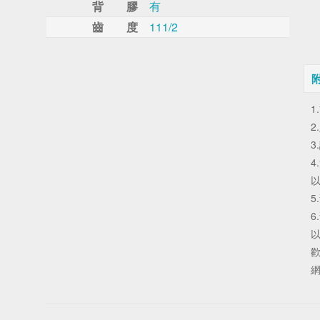
背 膠
有
齒 度
111/2
4
以
以
網