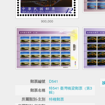
900,000
郵票編號
D541
特541 臺灣橋梁郵票（第3
郵票名稱
輯）
所屬類別-主別
特種郵票