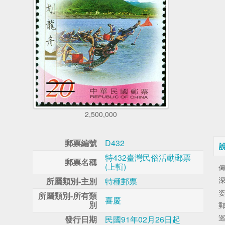
2,500,000
郵票編號
D432
特432臺灣民俗活動郵票
郵票名稱
(上輯)
所屬類別-主別
特種郵票
所屬類別-所有類
喜慶
別
發行日期
民國91年02月26日起