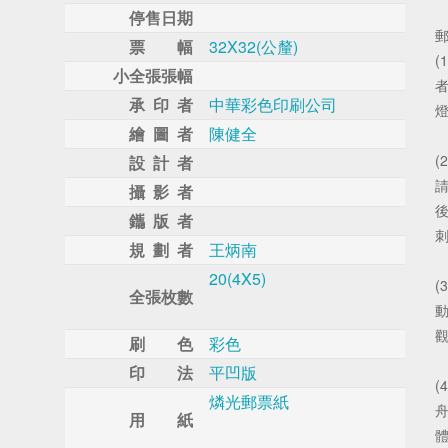
停售日期
票 幅
32X32(公釐)
(
小全張張幅
承 印 者
中華彩色印刷公司
繪 圖 者
陳健全
(
設 計 者
攝 影 者
鑴 版 者
規 劃 者
王炳南
20(4X5)
(
全張枚數
刷 色
彩色
印 法
平凹版
(
燐光郵票紙
用 紙