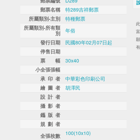
郵票編號
D289
郵票名稱
特289吉祥郵票
所屬類別-主別
特種郵票
所屬類別-所有類
年俗
別
願
發行日期
民國80年02月07日起
停售日期
票 幅
30x40
小全張張幅
承 印 者
中華彩色印刷公司
繪 圖 者
胡澤民
設 計 者
攝 影 者
鑴 版 者
規 劃 者
100(10x10)
全張枚數