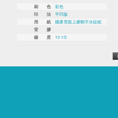
刷 色
彩色
印 法
平凹版
用 紙
國產雪面上膠郵字水紋紙
背 膠
齒 度
13 1/2