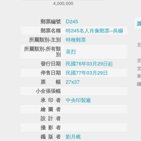
4,000,000
郵票編號
D245
郵票名稱
特245名人肖像郵票─吳樾
所屬類別-主別
特種郵票
所屬類別-所有類
英烈
別
發行日期
民國76年03月29日起
停售日期
民國77年03月29日
票 幅
27x37
國
小全張張幅
承 印 者
中央印製廠
繪 圖 者
設 計 者
攝 影 者
鑴 版 者
劉月樵