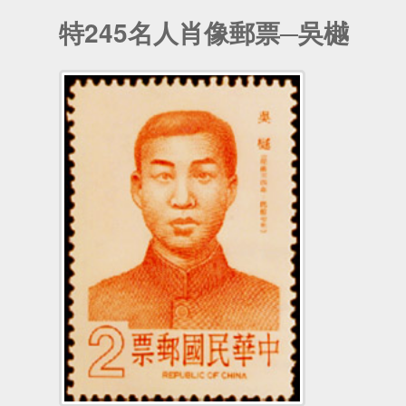
特245名人肖像郵票─吳樾