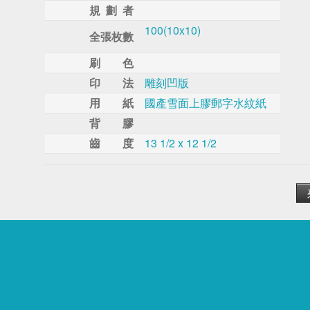
規 劃 者
100(10x10)
全張枚數
刷 色
印 法
雕刻凹版
用 紙
國產雪面上膠郵字水紋紙
背 膠
齒 度
13 1/2 x 12 1/2