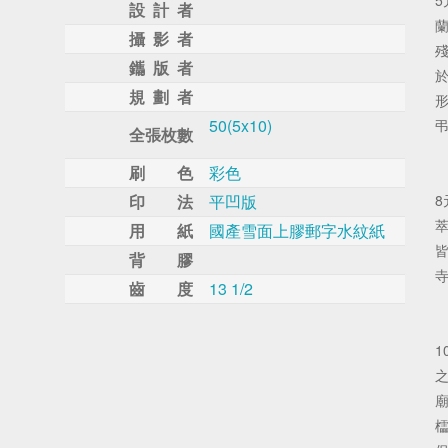
設 計 者
攝 影 者
鑴 版 者
規 劃 者
50(5x10)
全張枚數
刷 色
彩色
印 法
平凹版
用 紙
國產雪面上膠郵字水紋紙
背 膠
寺
齒 度
13 1/2