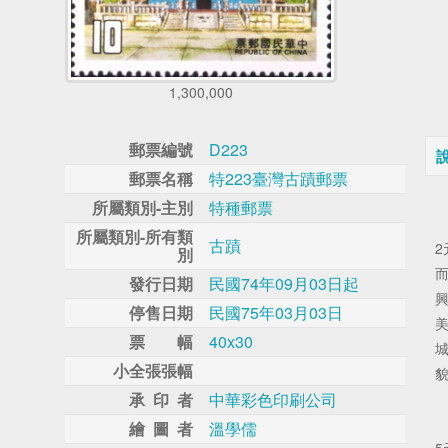
1,300,000
郵票編號
D223
郵票名稱
特223臺灣古蹟郵票
所屬類別-主別
特種郵票
所屬類別-所有類
古蹟
別
發行日期
民國74年09月03日起
興
停售日期
民國75年03月03日
票 幅
40x30
小全張張幅
承 印 者
中華彩色印刷公司
繪 圖 者
溫學儒