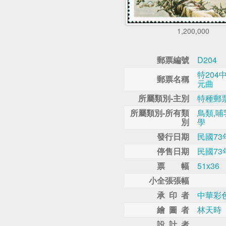
1,200,000
郵票編號
D204
特20
郵票名稱
元曲
所屬類別-主別
特種郵
所屬類別-所有類
鳥類,哺
別
學
發行日期
民國73
停售日期
民國73
票 幅
51x36
小全張張幅
承 印 者
中華彩
繪 圖 者
林天時
設 計 者