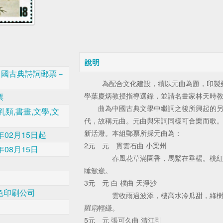
說明
4中國古典詩詞郵票－
為配合文化建設，續以元曲為題，印製郵
學葉慶炳教授指導選錄，並請名畫家林天時
票
曲為中國古典文學中繼詞之後所興起的另
乳類,書畫,文學,文
代，故稱元曲。元曲與宋詞同樣可合樂而歌
新活潑。本組郵票所採元曲為：
年02月15日起
2元 元 貫雲石曲 小梁州
年08月15日
春風花草滿園香，馬繫在垂楊。桃紅柳
睡鴛鴦。
3元 元 白 樸曲 天淨沙
色印刷公司
雲收雨過波添，樓高水冷瓜甜，綠樹陰
羅扇輕縑。
5元 元 張可久曲 清江引