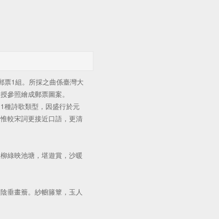
票1組。所採之曲係臺灣大
教授參照繪成郵票圖案。
1種詩歌類型，因盛行於元
。惟較宋詞更接近口語，更清
綠映池塘，堪遊賞，沙暖
垂畫簷。紗幮籐簟，玉人