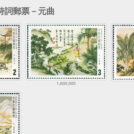
典詩詞郵票－元曲
1,600,000