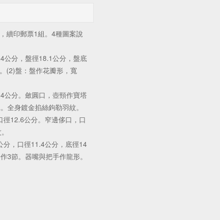
續印郵票1組。4種圖案說
4公分，盤徑18.1公分，盤底
耳。(2)盤：盤作花瓣形，寬
0.4公分。斂圓口，壺頸作寶塔
鳧。全身鍍金掐絲鉤勒羽紋。
口徑12.6公分。窄邊侈口，口
紋。
公分，口徑11.4公分，底徑14
作3節。器嘴與把手作龍形。