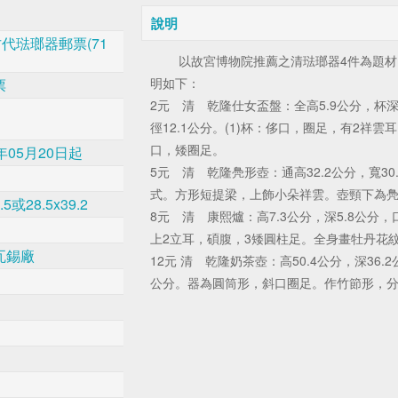
說明
古代琺瑯器郵票(71
以故宮博物院推薦之清琺瑯器4件為題材，
明如下：
票
2元 清 乾隆仕女盃盤：全高5.9公分，杯深
徑12.1公分。(1)杯：侈口，圈足，有2祥雲
口，矮圈足。
年05月20日起
5元 清 乾隆鳧形壺：通高32.2公分，寬3
式。方形短提梁，上飾小朵祥雲。壺頸下為
8.5或28.5x39.2
8元 清 康熙爐：高7.3公分，深5.8公分，
上2立耳，碩腹，3矮圓柱足。全身畫牡丹花
瓦錫廠
12元 清 乾隆奶茶壺：高50.4公分，深36.2
公分。器為圓筒形，斜口圈足。作竹節形，分