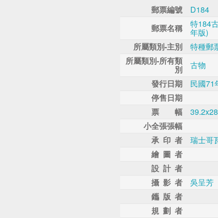
郵票編號
D184
特184
郵票名稱
年版)
所屬類別-主別
特種郵
所屬類別-所有類
古物
別
發行日期
民國71
停售日期
票 幅
39.2x2
小全張張幅
承 印 者
瑞士哥
繪 圖 者
設 計 者
攝 影 者
吳呈芳
鑴 版 者
規 劃 者