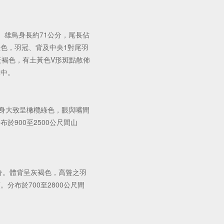
。雄鳥身長約71公分，尾長佔
色，羽冠、背及中央1對尾羽
黃褐色，有土黃色V形斑點散佈
林中。
全身大致呈橄欖綠色，眼與嘴間
於900至2500公尺間山
公分。體背呈灰褐色，高聳之羽
分布於700至2800公尺間