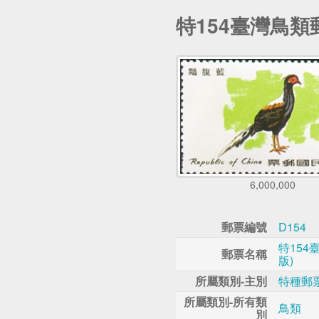
特154臺灣鳥類郵
6,000,000
郵票編號
D154
特154
郵票名稱
版)
所屬類別-主別
特種郵
所屬類別-所有類
鳥類
別