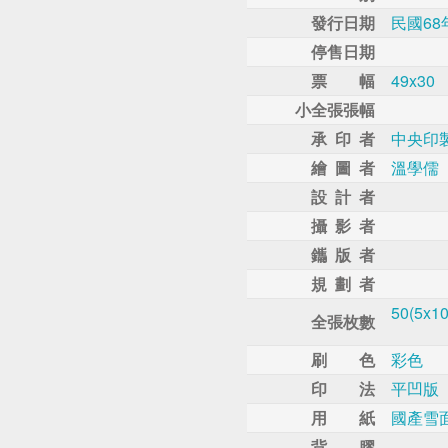
發行日期
民國68
停售日期
票 幅
49x30
小全張張幅
承 印 者
中央印
繪 圖 者
溫學儒
設 計 者
攝 影 者
鑴 版 者
規 劃 者
50(5x10
全張枚數
刷 色
彩色
印 法
平凹版
用 紙
國產雪
背 膠