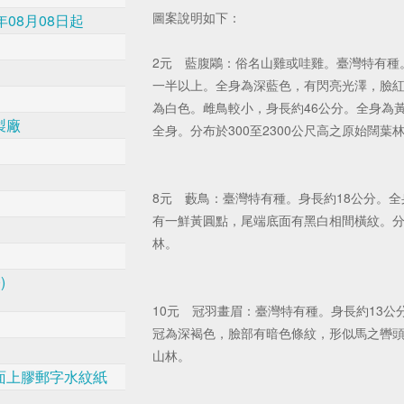
圖案說明如下：
年08月08日起
2元 藍腹鷴：俗名山雞或哇雞。臺灣特有種
一半以上。全身為深藍色，有閃亮光澤，臉紅
為白色。雌鳥較小，身長約46公分。全身為
製廠
全身。分布於300至2300公尺高之原始闊葉
8元 藪鳥：臺灣特有種。身長約18公分。
有一鮮黃圓點，尾端底面有黑白相間橫紋。分布
林。
)
10元 冠羽畫眉：臺灣特有種。身長約13
冠為深褐色，臉部有暗色條紋，形似馬之轡頭。
山林。
面上膠郵字水紋紙