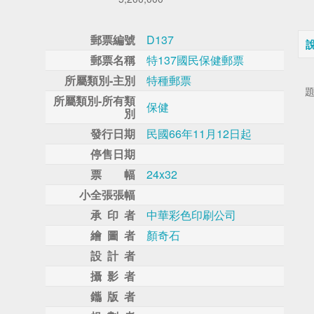
郵票編號
D137
郵票名稱
特137國民保健郵票
所屬類別-主別
特種郵票
所屬類別-所有類
保健
別
發行日期
民國66年11月12日起
停售日期
票 幅
24x32
小全張張幅
承 印 者
中華彩色印刷公司
繪 圖 者
顏奇石
設 計 者
攝 影 者
鑴 版 者