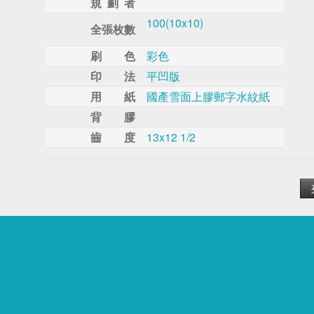
規 劃 者
100(10x10)
全張枚數
刷 色
彩色
印 法
平凹版
用 紙
國產雪面上膠郵字水紋紙
背 膠
齒 度
13x12 1/2