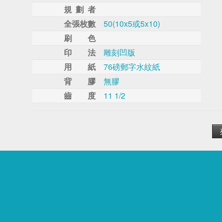
規 劃 者
全張枚數
50(10x5或5x10)
刷 色
印 法
雕刻凹版
用 紙
76磅郵字水紋紙
背 膠
無膠
齒 度
11 1/2