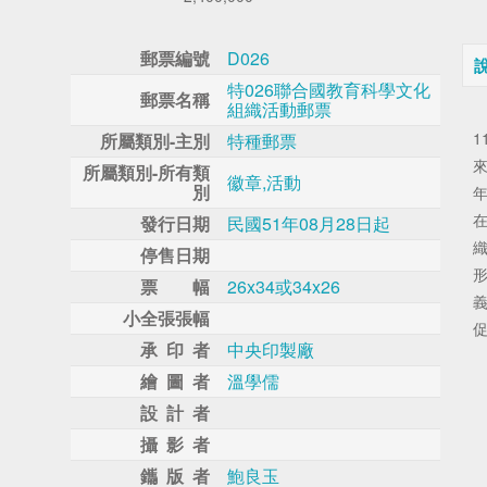
郵票編號
D026
特026聯合國教育科學文化
郵票名稱
組織活動郵票
所屬類別-主別
特種郵票
所屬類別-所有類
徽章,活動
別
發行日期
民國51年08月28日起
停售日期
票 幅
26x34或34x26
小全張張幅
承 印 者
中央印製廠
繪 圖 者
溫學儒
設 計 者
攝 影 者
鑴 版 者
鮑良玉