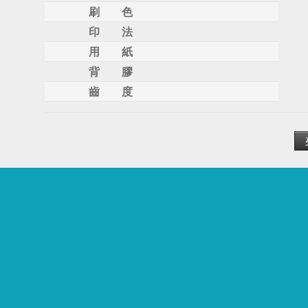
刷 色
印 法
用 紙
背 膠
齒 度