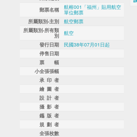
航榕001「福州」貼用航空
郵票名稱
單位郵票
所屬類別-主別
航空郵票
所屬類別-所有類
航空
別
發行日期
民國38年07月01日起
停售日期
票 幅
小全張張幅
承 印 者
繪 圖 者
設 計 者
攝 影 者
鑴 版 者
規 劃 者
全張枚數