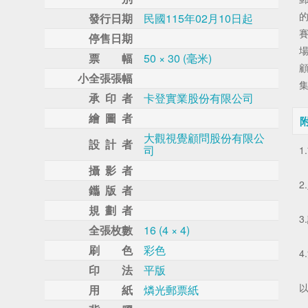
發行日期
民國115年02月10日起
賽
停售日期
票 幅
50 × 30 (毫米)
小全張張幅
集
承 印 者
卡登實業股份有限公司
繪 圖 者
大觀視覺顧問股份有限公
設 計 者
司
1
攝 影 者
2
鑴 版 者
規 劃 者
3
全張枚數
16 (4 × 4)
刷 色
彩色
4
印 法
平版
以
用 紙
燐光郵票紙