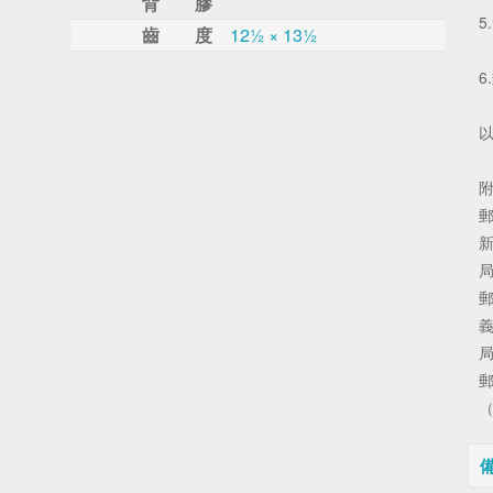
背 膠
5
齒 度
12½ × 13½
6
以
（