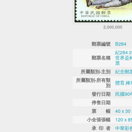
2,000,000
郵票編號
B284
紀284
郵票名稱
世界盃
票
所屬類別-主別
紀念郵
所屬類別-所有類
體育,棒
別
發行日期
民國90
停售日期
票 幅
40 x 3
小全張張幅
120 x 
承 印 者
中華彩