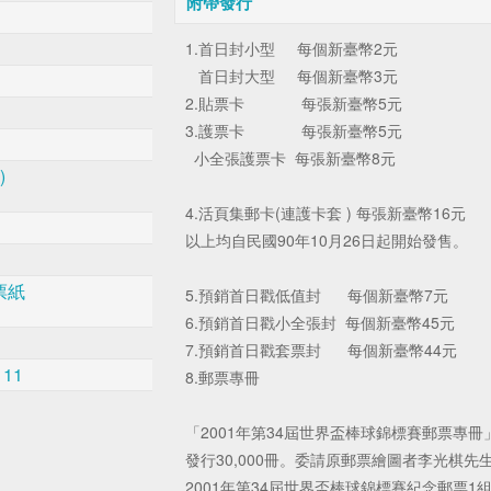
附帶發行
1.首日封小型 每個新臺幣2元
首日封大型 每個新臺幣3元
2.貼票卡 每張新臺幣5元
3.護票卡 每張新臺幣5元
小全張護票卡 每張新臺幣8元
)
4.活頁集郵卡(連護卡套 ) 每張新臺幣16元
以上均自民國90年10月26日起開始發售。
票紙
5.預銷首日戳低值封 每個新臺幣7元
6.預銷首日戳小全張封 每個新臺幣45元
7.預銷首日戳套票封 每個新臺幣44元
 11
8.郵票專冊
「2001年第34屆世界盃棒球錦標賽郵票專冊」
發行30,000冊。委請原郵票繪圖者李光棋
2001年第34屆世界盃棒球錦標賽紀念郵票1