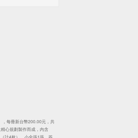
，每冊新台幣200.00元，共
先生精心規劃製作而成，內含
組（計4枚）、小全張1張、簽