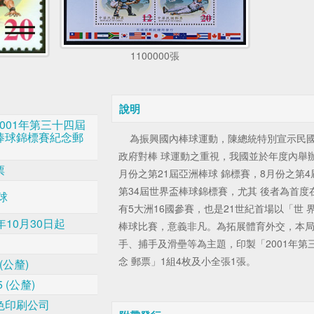
1100000張
說明
 2001年第三十四屆
棒球錦標賽紀念郵
為振興國內棒球運動，陳總統特別宣示民國
政府對棒 球運動之重視，我國並於年度內舉
票
月份之第21屆亞洲棒球 錦標賽，8月份之第
第34屆世界盃棒球錦標賽，尤其 後者為首
球
有5大洲16國參賽，也是21世紀首場以「世
年10月30日起
棒球比賽，意義非凡。為拓展體育外交，本局
手、捕手及滑壘等為主題，印製「2001年
念 郵票」1組4枚及小全張1張。
0 (公釐)
85 (公釐)
色印刷公司