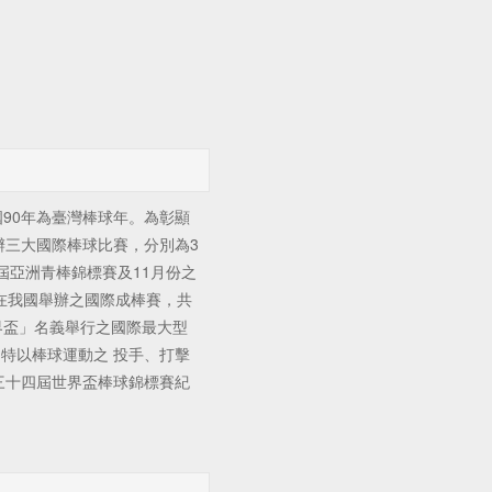
90年為臺灣棒球年。為彰顯
辦三大國際棒球比賽，分別為3
4屆亞洲青棒錦標賽及11月份之
度在我國舉辦之國際成棒賽，共
 界盃」名義舉行之國際最大型
特以棒球運動之 投手、打擊
第三十四屆世界盃棒球錦標賽紀