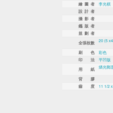
繪 圖 者
李光棋
設 計 者
攝 影 者
鑴 版 者
規 劃 者
20 (5 x4
全張枚數
刷 色
彩色
印 法
平凹版
燐光郵
用 紙
背 膠
齒 度
11 1/2 x