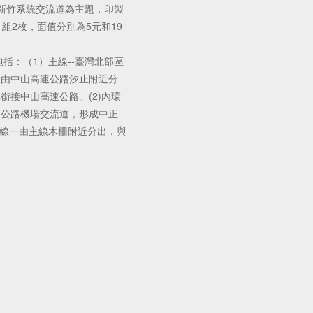
新竹系統交流道為主題，印製
組2枚，面值分別為5元和19
括：（1）主線--臺灣北部區
即由中山高速公路汐止附近分
銜接中山高速公路。(2)內環
速公路機場交流道，形成中正
絡線一由主線木柵附近分出，與