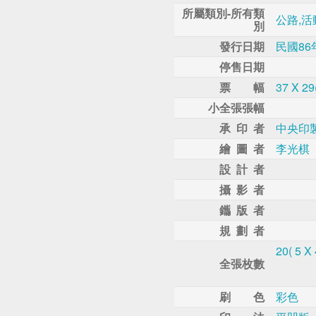
所屬類別-所有類
公路,活
別
發行日期
民國86
停售日期
票 幅
37 X 2
小全張張幅
承 印 者
中央印
繪 圖 者
李光棋
設 計 者
攝 影 者
鑴 版 者
規 劃 者
20( 5 X 
全張枚數
刷 色
彩色