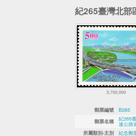
紀265臺灣北
3,700,000
郵票編號
B265
紀265
郵票名稱
速公路
所屬類別-主別
紀念郵