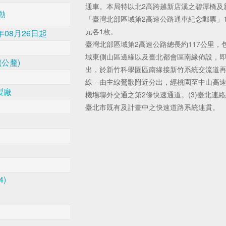
通車。本局特以北2高跨越新店溪之碧潭橋及
動
「臺灣北部區域第2高速公路通車紀念郵票」1
元各1枚。
年08月26日起
臺灣北部區域第2高速公路總長約117公里，包
域東側山區邊緣以及臺北都會區南緣佈設，
9(公釐)
出，於新竹科學園區南緣接新竹系統交流道再
線 --由主線鶯歌附近分出，經桃園至中山高
製廠
機場聯外交通之第2條快速通道。(3)臺北連
臺北市既有及計畫中之快速道路系統連貫。
4)