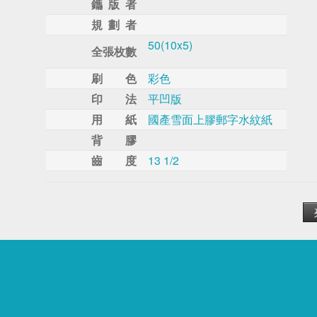
鑴 版 者
規 劃 者
50(10x5)
全張枚數
刷 色
彩色
印 法
平凹版
用 紙
國產雪面上膠郵字水紋紙
背 膠
齒 度
13 1/2