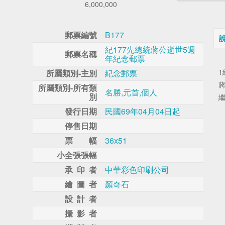
6,000,000
郵票編號
B177
紀177先總統蔣公逝世5週
郵票名稱
年紀念郵票
1
所屬類別-主別
紀念郵票
所屬類別-所有類
名勝,元首,個人
別
繼
發行日期
民國69年04月04日起
停售日期
票 幅
36x51
小全張張幅
承 印 者
中華彩色印刷公司
繪 圖 者
顏奇石
設 計 者
攝 影 者