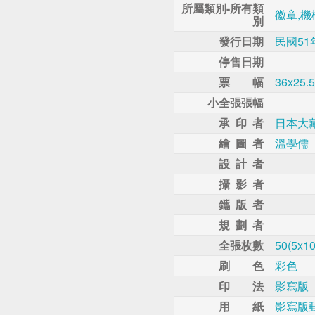
所屬類別-所有類
徽章,機
別
發行日期
民國51
停售日期
票 幅
36x25.5
小全張張幅
承 印 者
日本大
繪 圖 者
溫學儒
設 計 者
攝 影 者
鑴 版 者
規 劃 者
全張枚數
50(5x10
刷 色
彩色
印 法
影寫版
用 紙
影寫版