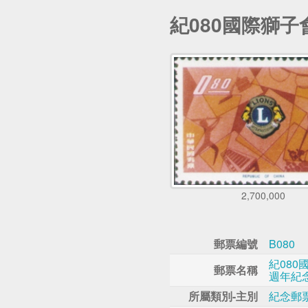
紀080國際獅子
2,700,000
郵票編號
B080
紀080
郵票名稱
週年紀
所屬類別-主別
紀念郵