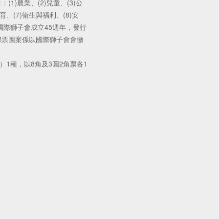
1)農業、(2)兒童、(3)公
育、(7)衛生與福利、(8)安
年為國際獅子會成立45週年，發行
郵票圖案係以國際獅子會會徽
1種，以8角及3圓2角票各1