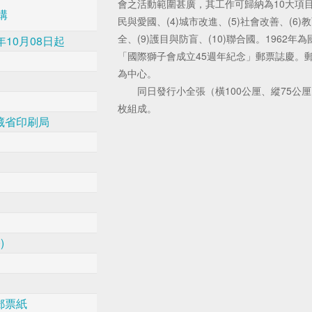
會之活動範圍甚廣，其工作可歸納為10大項目：(
構
民與愛國、(4)城市改進、(5)社會改善、(6)教
全、(9)護目與防盲、(10)聯合國。1962
年10月08日起
「國際獅子會成立45週年紀念」郵票誌慶。
為中心。
同日發行小全張（橫100公厘、縱75公厘）
枚組成。
藏省印刷局
)
郵票紙