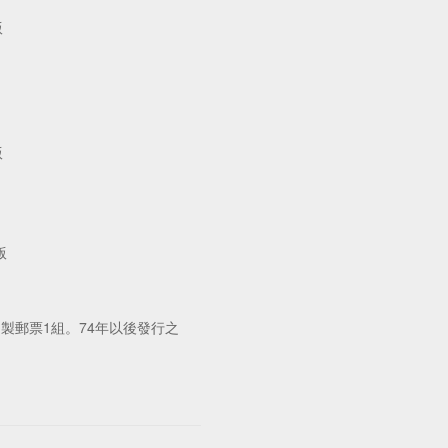
版
版
版
郵票1組。74年以後發行之