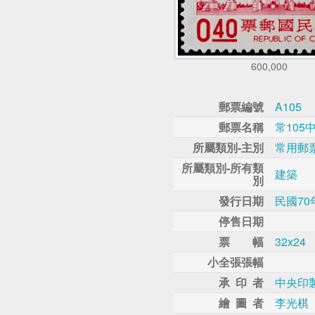
600,000
郵票編號
A105
郵票名稱
常105
所屬類別-主別
常用郵
所屬類別-所有類
建築
別
發行日期
民國70
停售日期
票 幅
32x24
小全張張幅
承 印 者
中央印
繪 圖 者
李光棋