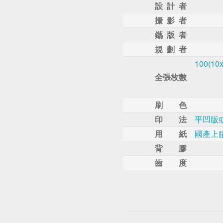
設 計 者
攝 影 者
鑴 版 者
規 劃 者
100(10x
全張枚數
刷 色
印 法
平凹版
用 紙
國產上
背 膠
齒 度