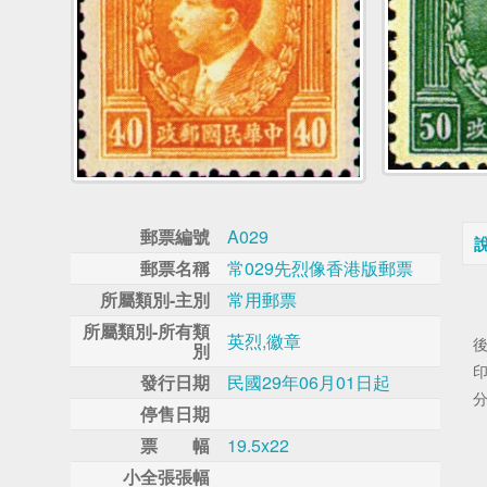
郵票編號
A029
郵票名稱
常029先烈像香港版郵票
所屬類別-主別
常用郵票
所屬類別-所有類
英烈,徽章
別
發行日期
民國29年06月01日起
分
停售日期
票 幅
19.5x22
小全張張幅