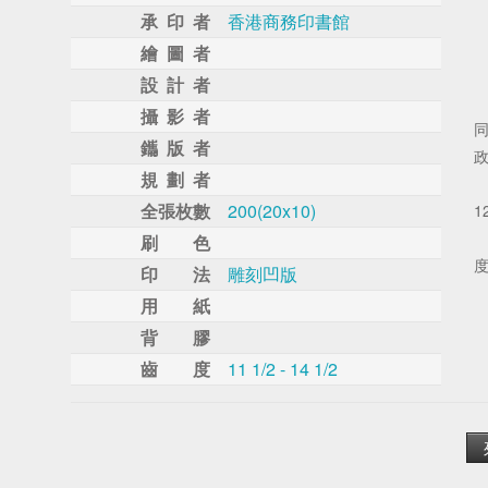
承 印 者
香港商務印書館
繪 圖 者
設 計 者
攝 影 者
鑴 版 者
規 劃 者
全張枚數
200(20x10)
1
刷 色
印 法
雕刻凹版
用 紙
背 膠
齒 度
11 1/2 - 14 1/2