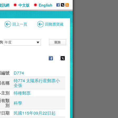
資訊網
中文版
English
回上一頁
回郵票寶藏
詢
票編號
D774
特774 太陽系行星郵票小
票名稱
全張
-主別
特種郵票
所有類
科學
別
行日期
民國115年09月22日起