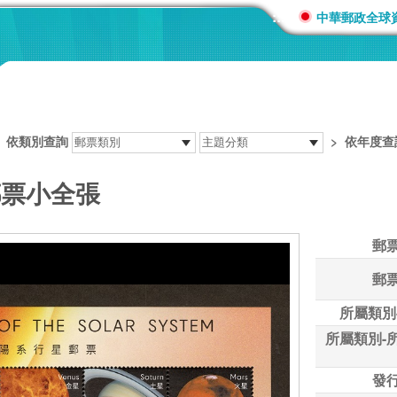
:::
中華郵政全球
>
依類別查詢
>
依年度查
郵票小全張
郵
郵
所屬類別
所屬類別-
發