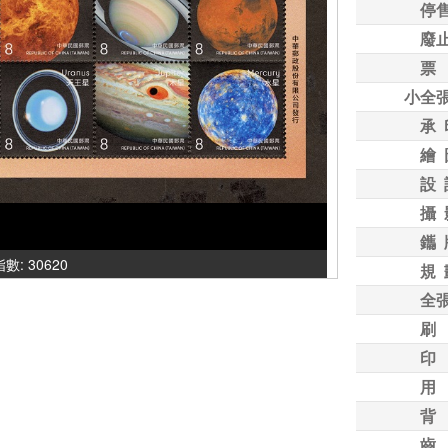
停
廢
票
小全
承 
繪 
設 
攝 
鑴 
指數: 30620
規 
全
刷
印
用
背
齒