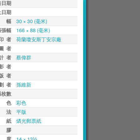
售日期
止日期
 幅
30 × 30 (毫米)
張張幅
166 × 88 (毫米)
印 者
荷蘭瓊安斯丁安宗廠
圖 者
計 者
蔡偉群
影 者
版 者
劃 者
孫維新
張枚數
 色
彩色
 法
平版
 紙
燐光郵票紙
 膠
 度
14 × 13⅓