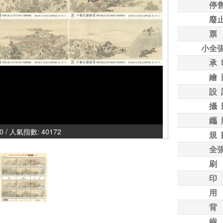
停
廢
票
小全
承 
繪 
設 
攝 
鑴 
00 / 人氣指數: 40172
規 
全
刷
印
用
背
齒