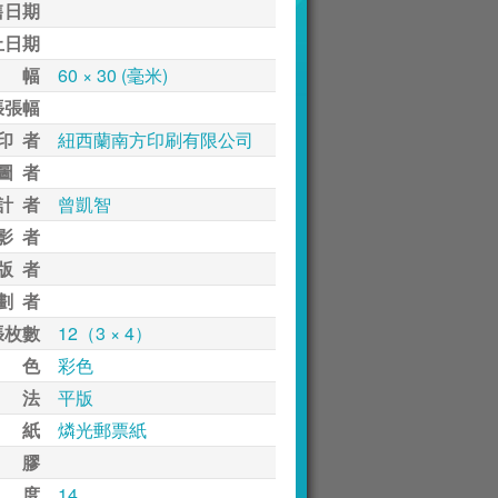
售日期
止日期
 幅
60 × 30 (毫米)
張張幅
印 者
紐西蘭南方印刷有限公司
圖 者
計 者
曾凱智
影 者
版 者
劃 者
張枚數
12（3 × 4）
 色
彩色
 法
平版
 紙
燐光郵票紙
 膠
 度
14