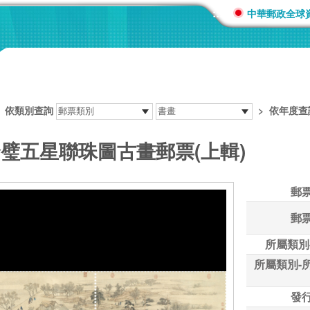
:::
中華郵政全球
>
依類別查詢
>
依年度查
合璧五星聯珠圖古畫郵票(上輯)
郵
郵
所屬類別
所屬類別-
發