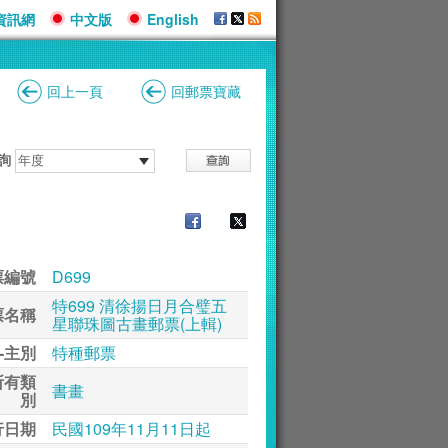
資訊網
中文版
English
回上一頁
回郵票寶藏
詢
票編號
D699
特699 清徐揚日月合璧五
票名稱
星聯珠圖古畫郵票(上輯)
-主別
特種郵票
所有類
書畫
別
行日期
民國109年11月11日起