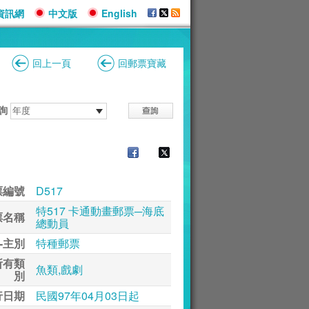
資訊網
中文版
English
回上一頁
回郵票寶藏
詢
票編號
D517
特517 卡通動畫郵票─海底
票名稱
總動員
-主別
特種郵票
所有類
魚類,戲劇
別
行日期
民國97年04月03日起