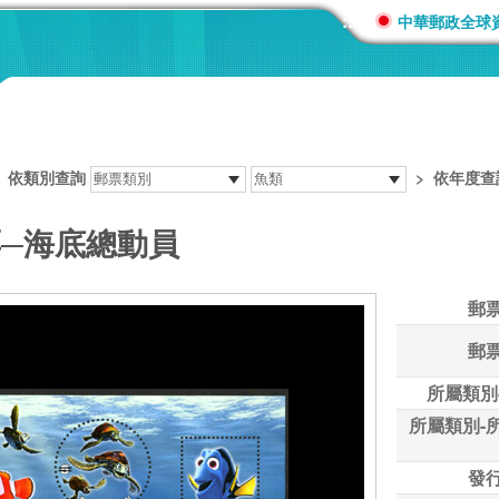
:::
中華郵政全球
>
依類別查詢
>
依年度查
票─海底總動員
郵
郵
所屬類別
所屬類別-
發