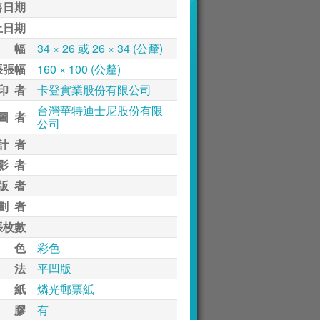
售日期
止日期
 幅
34 × 26 或 26 × 34 (公釐)
張張幅
160 × 100 (公釐)
印 者
卡登實業股份有限公司
台灣華特迪士尼股份有限
圖 者
公司
計 者
影 者
版 者
劃 者
張枚數
 色
彩色
 法
平凹版
 紙
燐光郵票紙
 膠
有