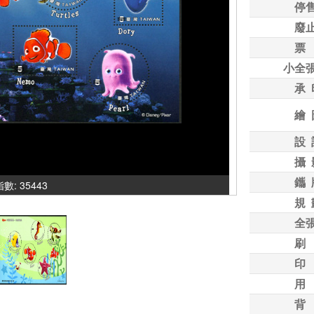
停
廢
票
小全
承 
繪 
設 
攝 
鑴 
指數: 35443
規 
全
刷
印
用
背