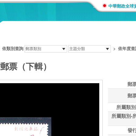
:::
中華郵政全球
>
依類別查詢
>
依年度查
站郵票（下輯）
郵
郵
所屬類別
所屬類別-
發