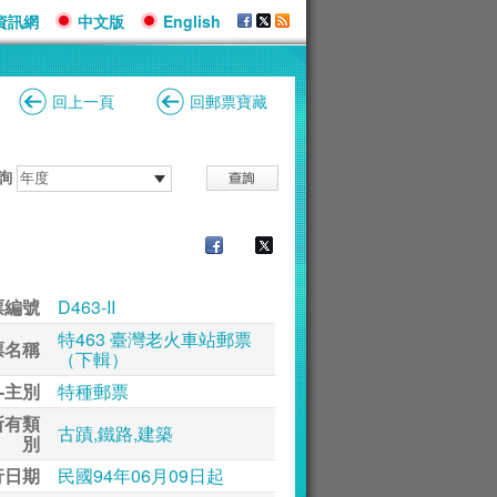
資訊網
中文版
English
回上一頁
回郵票寶藏
詢
票編號
D463-II
特463 臺灣老火車站郵票
票名稱
（下輯）
-主別
特種郵票
所有類
古蹟,鐵路,建築
別
行日期
民國94年06月09日起