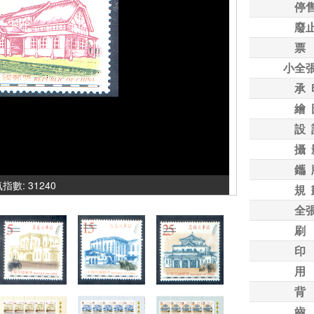
停
廢
票
小全
承 
繪 
設 
攝 
鑴 
人氣指數: 31240
規 
全
刷
印
用
背
齒