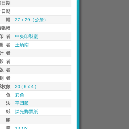
售日期
止日期
 幅
37 x 29（公釐）
張張幅
印 者
中央印製廠
圖 者
王炳南
計 者
影 者
版 者
劃 者
張枚數
20 ( 5 x 4 )
 色
彩色
 法
平凹版
 紙
燐光郵票紙
 膠
 度
13 1/2