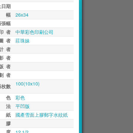
止日期
 幅
26x34
張張幅
印 者
中華彩色印刷公司
圖 者
莊珠妹
計 者
影 者
版 者
劃 者
100(10x10)
張枚數
 色
彩色
 法
平凹版
 紙
國產雪面上膠郵字水紋紙
 膠
 度
12 1/2