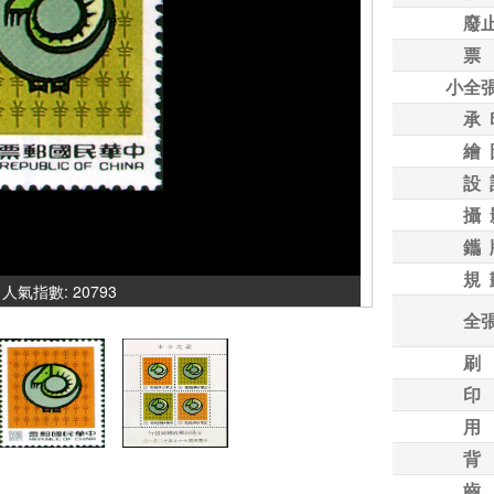
廢
票
小全
承 
繪 
設 
攝 
鑴 
規 
/ 人氣指數: 20793
全
刷
印
用
背
齒