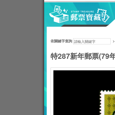
跳到主要內容區塊
:::
依關鍵字查詢
特287新年郵票(79