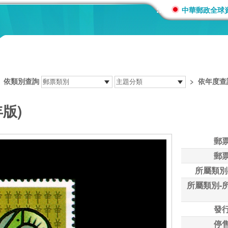
:::
中華郵政全球
>
依類別查詢
>
依年度查
年版)
郵
郵
所屬類別
所屬類別-
發
停