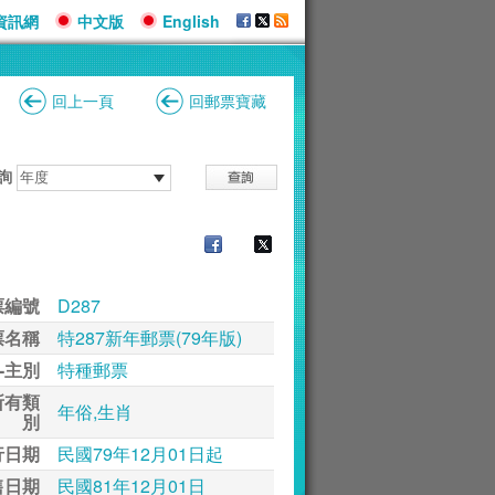
資訊網
中文版
English
回上一頁
回郵票寶藏
詢
票編號
D287
票名稱
特287新年郵票(79年版)
-主別
特種郵票
所有類
年俗,生肖
別
行日期
民國79年12月01日起
售日期
民國81年12月01日