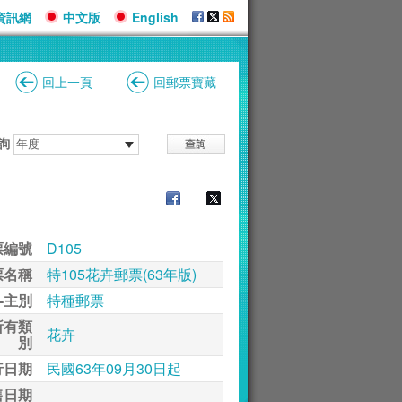
資訊網
中文版
English
回上一頁
回郵票寶藏
詢
票編號
D105
票名稱
特105花卉郵票(63年版)
-主別
特種郵票
所有類
花卉
別
行日期
民國63年09月30日起
售日期