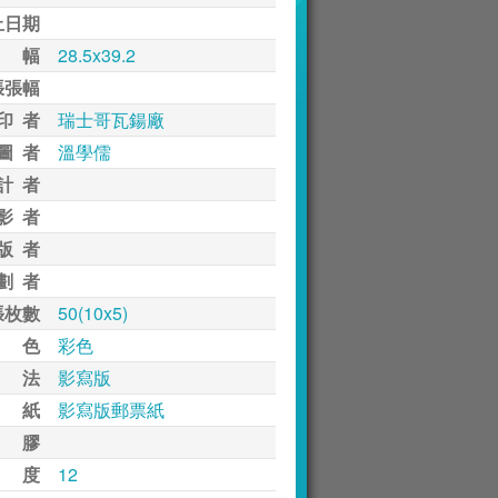
止日期
 幅
28.5x39.2
張張幅
印 者
瑞士哥瓦鍚廠
圖 者
溫學儒
計 者
影 者
版 者
劃 者
張枚數
50(10x5)
 色
彩色
 法
影寫版
 紙
影寫版郵票紙
 膠
 度
12