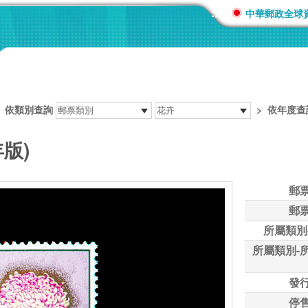
:::
中華郵政全球
>
依類別查詢
>
依年度查
年版)
郵
郵
所屬類別
所屬類別-
發
停