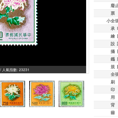
廢
票
小全
承 
繪 
設 
攝 
鑴 
規 
/ 人氣指數: 23231
全
刷
印
用
背
齒