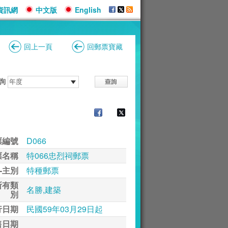
資訊網
中文版
English
回上一頁
回郵票寶藏
詢
票編號
D066
票名稱
特066忠烈祠郵票
-主別
特種郵票
所有類
名勝,建築
別
行日期
民國59年03月29日起
售日期