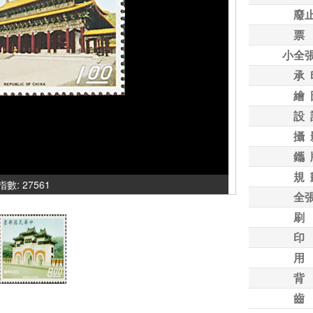
廢
票
小全
承 
繪 
設 
攝 
鑴 
規 
氣指數: 27561
全
刷
印
用
背
齒