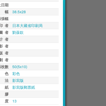
止日期
 幅
38.5x28
張張幅
印 者
日本大藏省印刷局
圖 者
劉葆欽
計 者
影 者
版 者
劃 者
張枚數
50(5x10)
 色
彩色
 法
影寫版
 紙
影寫版郵票紙
 膠
 度
13