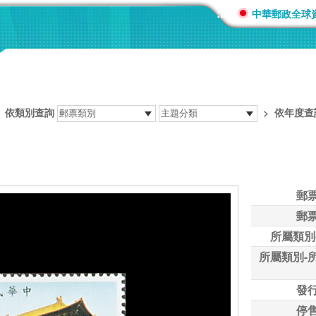
:::
中華郵政全球
>
依類別查詢
>
依年度查
郵
郵
所屬類別
所屬類別-
發
停