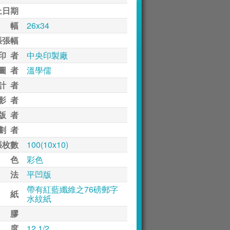
止日期
 幅
26x34
張張幅
印 者
中央印製廠
圖 者
溫學儒
計 者
影 者
版 者
劃 者
張枚數
100(10x10)
 色
彩色
 法
平凹版
帶有紅藍纖維之76磅郵字
 紙
水紋紙
 膠
 度
12 1/2