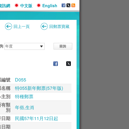
資訊網
中文版
English
回上一頁
回郵票寶藏
詢
票編號
D055
票名稱
特055新年郵票(57年版)
-主別
特種郵票
所有類
年俗,生肖
別
行日期
民國57年11月12日起
售日期