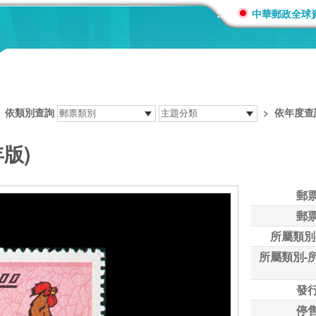
:::
中華郵政全球
>
依類別查詢
>
依年度查
年版)
郵
郵
所屬類別
所屬類別-
發
停