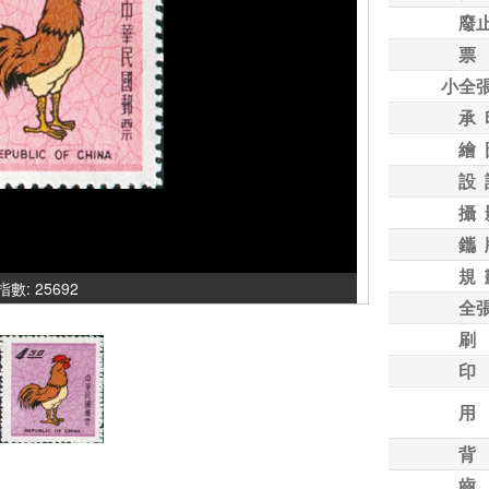
廢
票
小全
承 
繪 
設 
攝 
鑴 
規 
氣指數: 25692
全
刷
印
用
背
齒