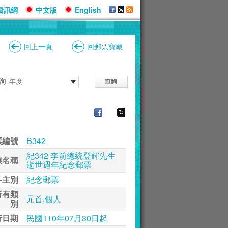
資訊網
中文版
English
回上一頁
回郵票寶藏
詢
票編號
B342
紀342 李前總統登輝先生
票名稱
逝世週年紀念郵票
-主別
紀念郵票
所有類
元首,個人
別
行日期
民國110年07月30日起