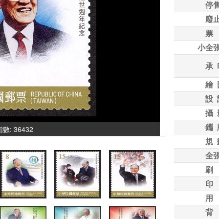
停
廢
票
小全
承 
繪 
設 
攝 
鑴 
指數: 36432
規 
全
刷
印
用
背