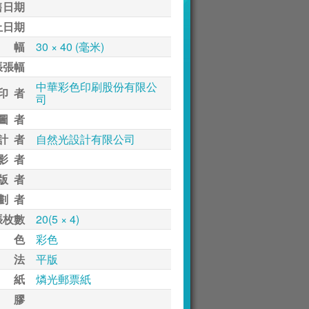
售日期
止日期
 幅
30 × 40 (毫米)
張張幅
中華彩色印刷股份有限公
印 者
司
圖 者
計 者
自然光設計有限公司
影 者
版 者
劃 者
張枚數
20(5 × 4)
 色
彩色
 法
平版
 紙
燐光郵票紙
 膠