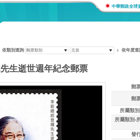
:::
中華郵政全球
>
依類別查詢
>
依年度查
登輝先生逝世週年紀念郵票
郵
郵
所屬類別
所屬類別-
發