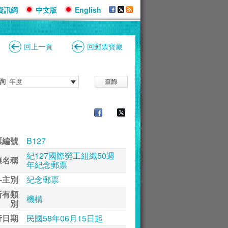
資訊網
中文版
English
回上一頁
回郵票寶藏
詢
票編號
B127
紀127國際勞工組織50週
票名稱
年紀念郵票
-主別
紀念郵票
所有類
機構
別
行日期
民國58年06月15日起