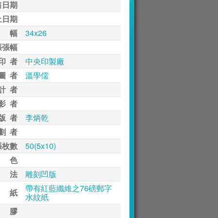
售日期
止日期
 幅
34x26
張張幅
印 者
中央印製廠
圖 者
溫學儒
計 者
影 者
版 者
李炳乾
劃 者
張枚數
50(5x10)
 色
 法
雕刻凹版
帶有紅藍纖維之76磅郵字
 紙
水紋紙
 膠