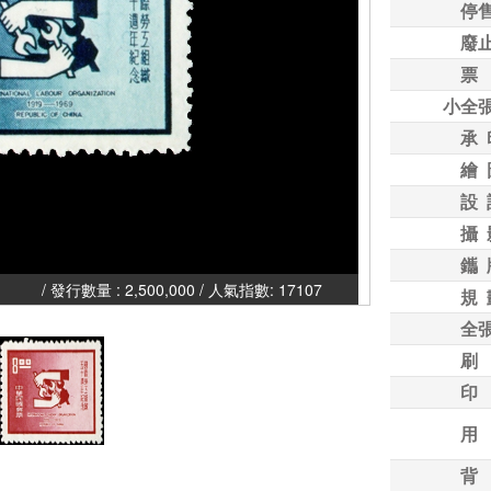
停
廢
票
小全
承 
繪 
設 
攝 
鑴 
,500,000 / 人氣指數: 17107
規 
全
刷
印
用
背