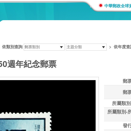
:::
中華郵政全球
>
依類別查詢
>
依年度查
50週年紀念郵票
郵
郵
所屬類別
所屬類別-
發