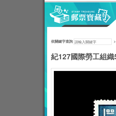
跳到主要內容區塊
:::
依關鍵字查詢
紀127國際勞工組織