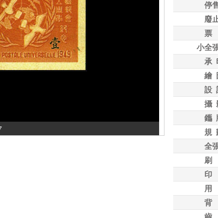
停
廢
票
小全
承 
繪 
設 
攝 
鑴 
7
規 
全
刷
印
用
背
齒