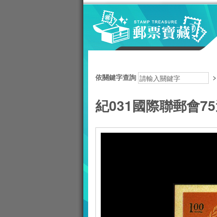
跳到主要內容區塊
:::
依關鍵字查詢
紀031國際聯郵會7