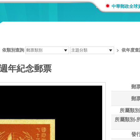
:::
中華郵政全球
>
依類別查詢
>
依年度查
5週年紀念郵票
郵
郵
所屬類別
所屬類別-
發