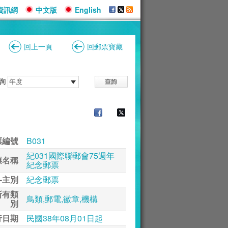
資訊網
中文版
English
回上一頁
回郵票寶藏
詢
票編號
B031
紀031國際聯郵會75週年
票名稱
紀念郵票
-主別
紀念郵票
所有類
鳥類,郵電,徽章,機構
別
行日期
民國38年08月01日起