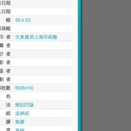
售日期
止日期
 幅
30 x 23
張張幅
印 者
大東書局上海印刷廠
圖 者
計 者
影 者
版 者
劃 者
張枚數
50(5x10)
 色
 法
雕刻凹版
 紙
道林紙
 膠
無膠
 度
無齒