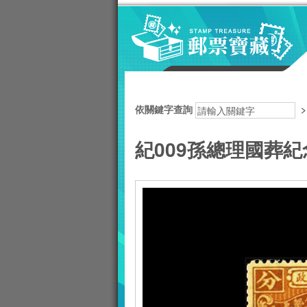
跳到主要內容區塊
:::
依關鍵字查詢
紀009孫總理國葬