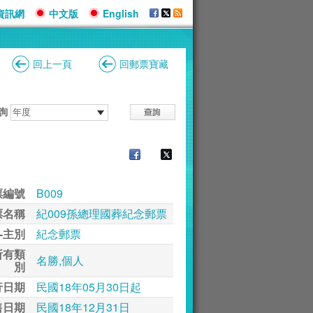
資訊網
中文版
English
回上一頁
回郵票寶藏
詢
票編號
B009
票名稱
紀009孫總理國葬紀念郵票
-主別
紀念郵票
所有類
名勝,個人
別
行日期
民國18年05月30日起
售日期
民國18年12月31日