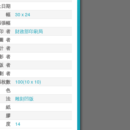
止日期
 幅
30 x 24
張張幅
印 者
財政部印刷局
圖 者
計 者
影 者
版 者
劃 者
張枚數
100(10 x 10)
 色
 法
雕刻凹版
 紙
 膠
 度
14