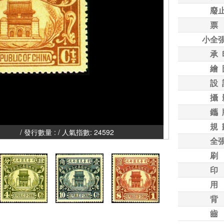
廢
票
小全
承 
繪 
設 
攝 
鑴 
規 
 / 人氣指數: 24592
全
刷
印
用
背
齒