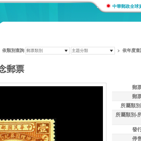
:::
中華郵政全球
>
依類別查詢
>
依年度查
紀念郵票
郵
郵
所屬類別
所屬類別-
發
停