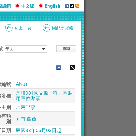
資訊網
中文版
English
回上一頁
回郵票寶藏
詢
票編號
AK01
常贛001國父像「贛」區貼
票名稱
用單位郵票
-主別
常用郵票
所有類
元首,徽章
別
行日期
民國38年05月03日起