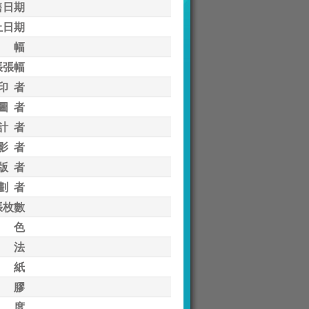
售日期
止日期
 幅
張張幅
印 者
圖 者
計 者
影 者
版 者
劃 者
張枚數
 色
 法
 紙
 膠
 度