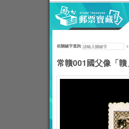
跳到主要內容區塊
:::
依關鍵字查詢
常贛001國父像「