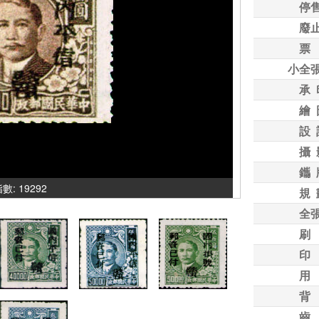
停
廢
票
小全
承 
繪 
設 
攝 
鑴 
指數: 19292
規 
全
刷
印
用
背
齒