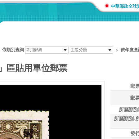
:::
中華郵政全球
>
依類別查詢
>
依年度查
贛」區貼用單位郵票
郵
郵
所屬類別
所屬類別-
發