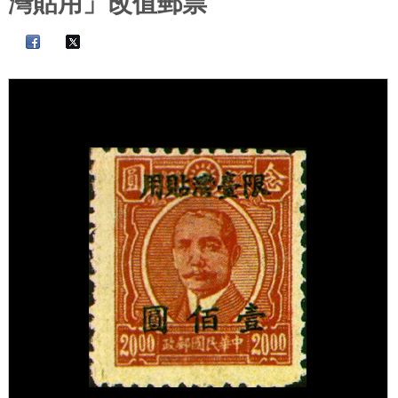
灣貼用」改值郵票