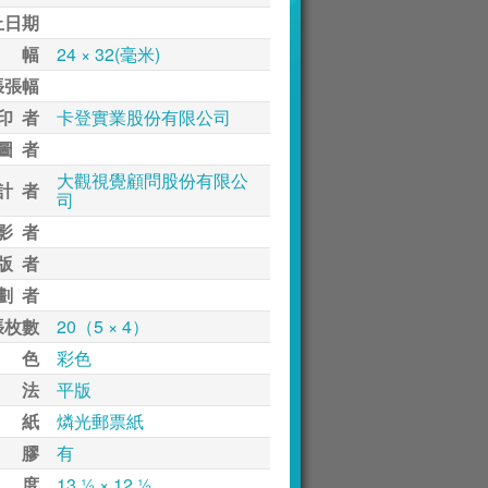
止日期
 幅
24 × 32(毫米)
張張幅
印 者
卡登實業股份有限公司
圖 者
大觀視覺顧問股份有限公
計 者
司
影 者
版 者
劃 者
張枚數
20（5 × 4）
 色
彩色
 法
平版
 紙
燐光郵票紙
 膠
有
 度
13 ½ × 12 ½