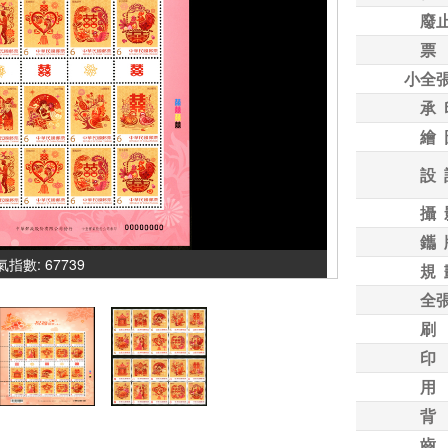
廢
票
小全
承 
繪 
設 
攝 
鑴 
人氣指數: 67739
規 
全
刷
印
用
背
齒