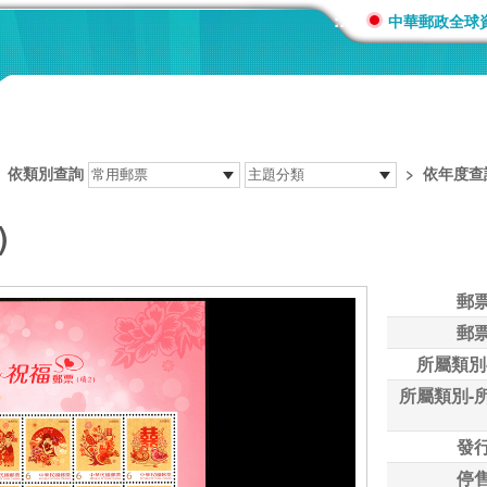
:::
中華郵政全球
>
依類別查詢
>
依年度查
)
郵
郵
所屬類別
所屬類別-
發
停