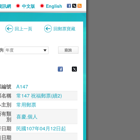
資訊網
中文版
English
回上一頁
回郵票寶藏
詢
票編號
A147
票名稱
常147 祝福郵票(續2)
-主別
常用郵票
所有類
喜慶,個人
別
行日期
民國107年04月12日起
售日期