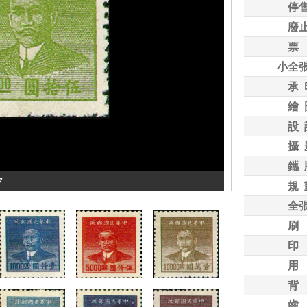
停
廢
票
小全
承 
繪 
設 
攝 
鑴 
7
規 
全
刷
印
用
背
齒