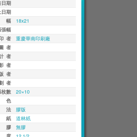
售日期
止日期
 幅
18x21
張張幅
印 者
重慶華南印刷廠
圖 者
計 者
影 者
版 者
劃 者
張枚數
20×10
 色
 法
膠版
 紙
道林紙
 膠
無膠
 度
12 1/2