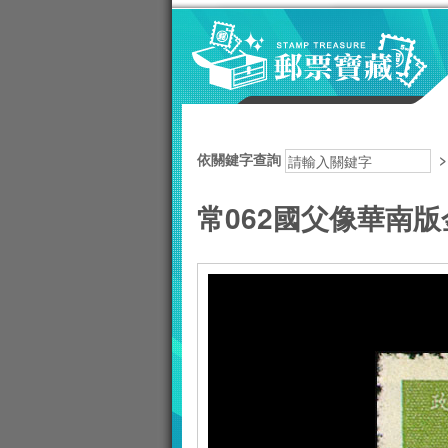
跳到主要內容區塊
:::
依關鍵字查詢
常062國父像華南