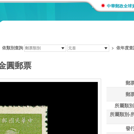
:::
中華郵政全球
>
依類別查詢
>
依年度查
版金圓郵票
郵
郵
所屬類別
所屬類別-
發