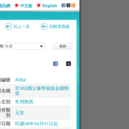
資訊網
中文版
English
回上一頁
回郵票寶藏
詢
票編號
A062
常062國父像華南版金圓郵
票名稱
票
-主別
常用郵票
所有類
元首
別
行日期
民國38年04月01日起