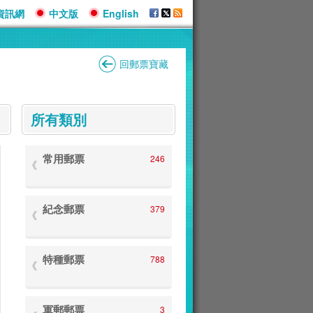
資訊網
中文版
English
回郵票寶藏
:::
所有類別
常用郵票
246
紀念郵票
379
特種郵票
788
軍郵郵票
3