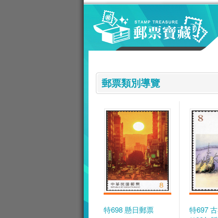
跳到主要內容區塊
:::
郵票類別導覽
特698 懸日郵票
特697