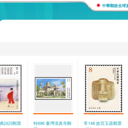
:::
中華郵政全球
 古典詩詞郵票
特696 臺灣清真寺郵
常148 故宮玉器郵票