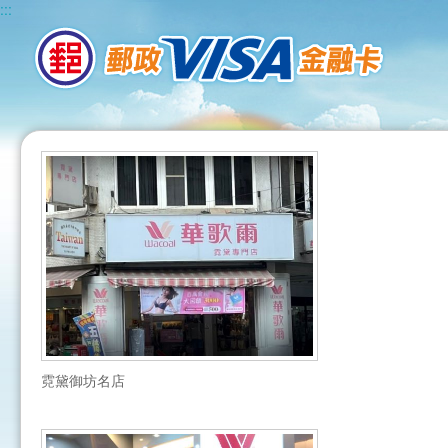
:::
霓黛御坊名店