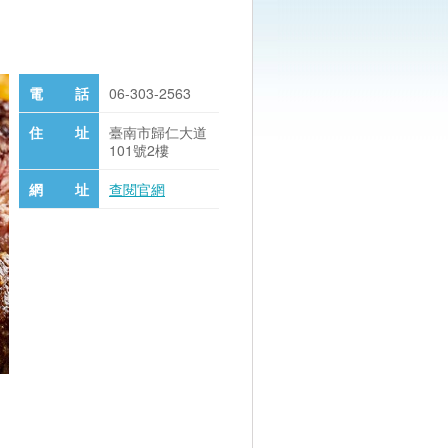
電 話
06-303-2563
住 址
臺南市歸仁大道
101號2樓
網 址
查閱官網