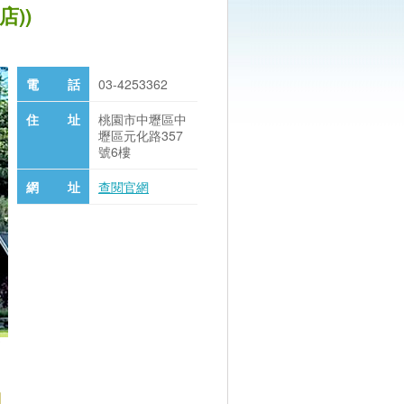
))
電 話
03-4253362
住 址
桃園市中壢區中
壢區元化路357
號6樓
網 址
查閱官網